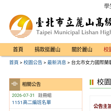
跳
學
至
主
要
內
容
首頁
捐款挺麗山
關於麗山
校
區
首頁
>
校園公告
>
最新消息
>
台北市女力國際蘭
校
相關公告
2026-07-31
註冊組
1151高二編班名單
公告主