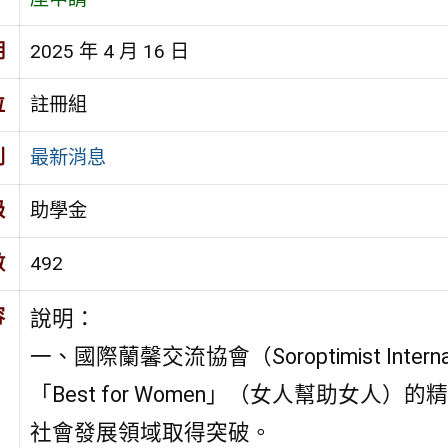
期
2025 年 4 月 16 日
位
註冊組
別
最新消息
級
助學金
數
492
容
說明：
一、國際蘭馨交流協會（Soroptimist Inte
「Best for Women」（女人幫助女
社會發展領域取得突破。