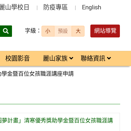
麗山學校日
防疫專區
English
字級：
送出
網站導覽
小
預設
大
搜
尋：
校園影音
麗山家族
聯絡資訊
助學金暨百位女孩職涯講座申請
樹圓夢計畫」清寒優秀獎助學金暨百位女孩職涯講