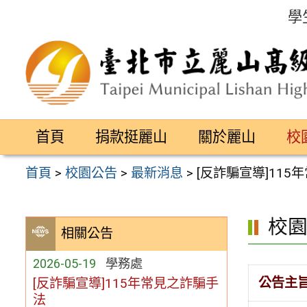
跳
學
至
主
要
內
容
首頁
捐款挺麗山
關於麗山
校
區
首頁
>
校園公告
>
最新消息
>
[反詐騙宣導]11
校
相關公告
2026-05-19
學務處
公告主
[反詐騙宣導]115年常見之詐騙手
法