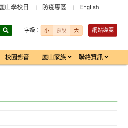
麗山學校日
防疫專區
English
字級：
送出
網站導覽
小
預設
大
搜
尋：
校園影音
麗山家族
聯絡資訊