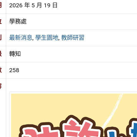
期
2026 年 5 月 19 日
位
學務處
別
最新消息
,
學生園地
,
教師研習
級
轉知
數
258
容