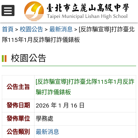
跳
至
選
主
單
首頁
>
校園公告
>
最新消息
>
[反詐騙宣導]打詐臺北
要
隊115年1月反詐騙打詐儀錶板
內
校園公告
容
區
[反詐騙宣導]打詐臺北隊115年1月反詐
公告主旨
騙打詐儀錶板
發佈日期
2026 年 1 月 16 日
發佈單位
學務處
公告類別
最新消息