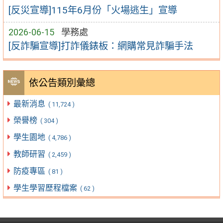
[反災宣導]115年6月份「火場逃生」宣導
2026-06-15
學務處
[反詐騙宣導]打詐儀錶板：網購常見詐騙手法
依公告類別彙總
最新消息
( 11,724 )
榮譽榜
( 304 )
學生園地
( 4,786 )
教師研習
( 2,459 )
防疫專區
( 81 )
學生學習歷程檔案
( 62 )