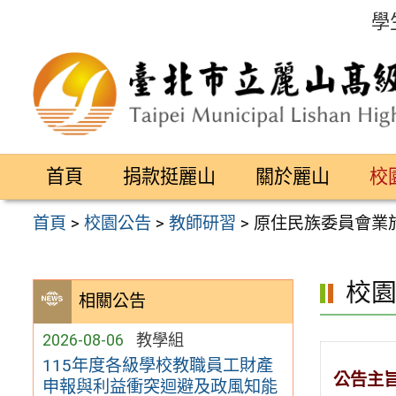
跳
學
至
主
要
內
容
首頁
捐款挺麗山
關於麗山
校
區
首頁
>
校園公告
>
教師研習
>
原住民族委員會業於
校
相關公告
2026-08-06
教學組
115年度各級學校教職員工財產
公告主
申報與利益衝突迴避及政風知能