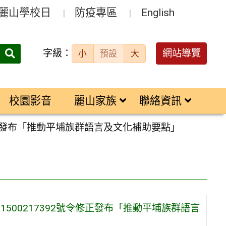
麗山學校日
防疫專區
English
字級：
送出
網站導覽
小
預設
大
搜
尋：
校園影音
麗山家族
聯絡資訊
令修正發布「推動平埔族群語言及文化補助要點」
1500217392號令修正發布「推動平埔族群語言