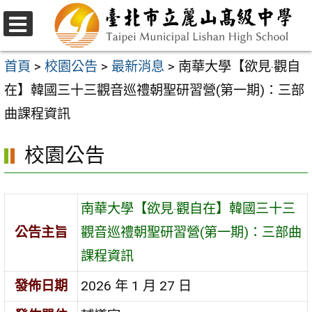
跳
至
選
主
單
首頁
>
校園公告
>
最新消息
>
南華大學【欲見‧觀自
要
在】韓國三十三觀音巡禮朝聖研習營(第一期)：三部
內
曲課程資訊
容
校園公告
區
南華大學【欲見‧觀自在】韓國三十三
公告主旨
觀音巡禮朝聖研習營(第一期)：三部曲
課程資訊
發佈日期
2026 年 1 月 27 日