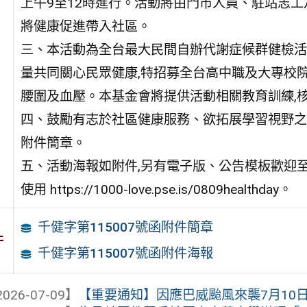
上午9至12時進行。活動將由門市人員、駐站志工
將健康促進帶入社區。
三、本活動為全台最大民間自辦代謝症候群健檢活
量共同關心民眾健康,特招募全台高中職及大專校院
腰圍及血壓。本基金會將提供活動相關教育訓練,
四、鼓勵有志於社區健康服務、欲拓展學習視野之學
附件簡章。
五、活動海報如附件,另有電子版、公告模板歡迎
使用 https://1000-love.pse.is/0809healthday。
千健字第115007號函附件簡章
件
千健字第115007號函附件海報
026-07-09】
【重要通知】因應巴威颱風來襲7月10日（