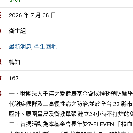
期
2026 年 7 月 08 日
位
衛生組
別
最新消息
,
學生園地
級
轉知
數
167
容
一、財團法人千禧之愛健康基金會以推動預防醫學及
代謝症候群及三高慢性病之防治,並於全台 22 縣市 2
壓計、腰圍量尺及衛教單張,建立24小時不打烊的
二、旨揭活動為本基金會長年於7-ELEVEN 千