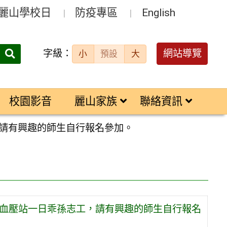
麗山學校日
防疫專區
English
字級：
送出
網站導覽
小
預設
大
搜
尋：
校園影音
麗山家族
聯絡資訊
工，請有興趣的師生自行報名參加。
千禧血壓站一日乖孫志工，請有興趣的師生自行報名