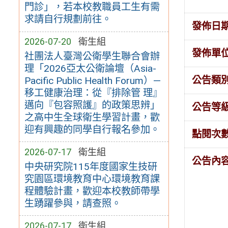
門診」，若本校教職員工生有需
求請自行規劃前往。
發佈日
2026-07-20
衛生組
發佈單
社團法人臺灣公衛學生聯合會辦
理「2026亞太公衛論壇（Asia-
公告類
Pacific Public Health Forum）—
移工健康治理：從『排除管 理』
邁向『包容照護』的政策思辨」
公告等
之高中生全球衛生學習計畫，歡
迎有興趣的同學自行報名參加。
點閱次
2026-07-17
衛生組
公告內
中央研究院115年度國家生技研
究園區環境教育中心環境教育課
程體驗計畫，歡迎本校教師帶學
生踴躍參與，請查照。
2026-07-17
衛生組