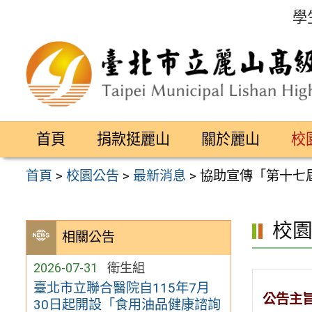
跳
學
至
主
要
內
容
首頁
捐款挺麗山
關於麗山
校
區
首頁
>
校園公告
>
最新消息
>
協助宣傳「第十七屆
校
相關公告
2026-07-31
衛生組
臺北市立聯合醫院自115年7月
公告主
30日起開設「食用油品健康諮詢