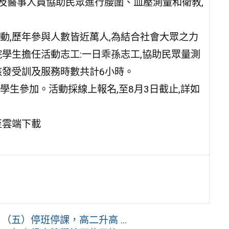
及醫事人員協助民眾進行腰圍、血壓測量和衛教,
動,歷年參與人數皆近萬人,為結合社會大眾之力
學生擔任活動志工:一日乖孫志工,協助民眾量測
核發受訓及服務時數共計6小時。
生參加。活動採線上報名,至8月3日截止,詳如
至雲端下載
五）停班停課，高二升高 ...