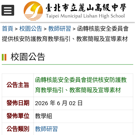
跳
至
選
主
單
首頁
>
校園公告
>
教師研習
>
函轉核能安全委員會
要
提供核安防護教育教學指引、教案簡報及宣導素材
內
校園公告
容
區
函轉核能安全委員會提供核安防護教
公告主旨
育教學指引、教案簡報及宣導素材
發佈日期
2026 年 6 月 02 日
發佈單位
教學組
公告類別
教師研習