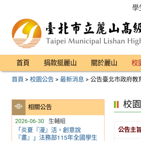
跳
學
至
主
要
內
容
首頁
捐款挺麗山
關於麗山
校
區
首頁
>
校園公告
>
最新消息
>
公告臺北市政府教
校
相關公告
2026-06-30
生輔組
公告主
「炎夏『漫』活，創意說
『畫』」法務部115年全國學生