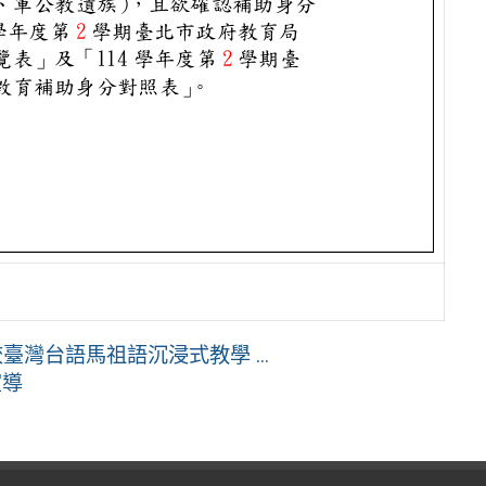
灣台語馬祖語沉浸式教學 ...
宣導