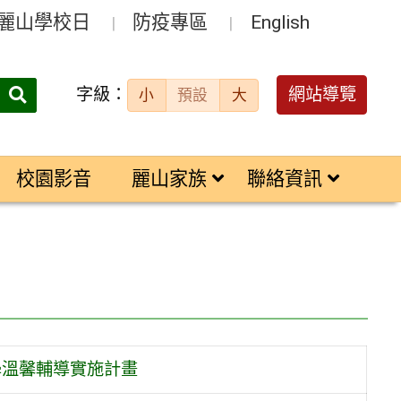
麗山學校日
防疫專區
English
字級：
送出
網站導覽
小
預設
大
搜
尋：
校園影音
麗山家族
聯絡資訊
學溫馨輔導實施計畫