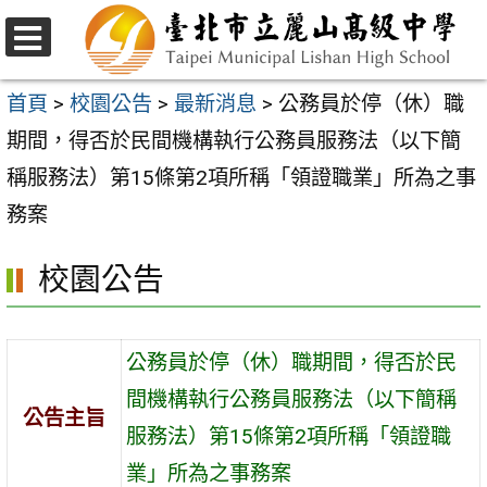
跳
至
選
主
單
首頁
>
校園公告
>
最新消息
>
公務員於停（休）職
要
期間，得否於民間機構執行公務員服務法（以下簡
內
稱服務法）第15條第2項所稱「領證職業」所為之事
容
務案
區
校園公告
公務員於停（休）職期間，得否於民
間機構執行公務員服務法（以下簡稱
公告主旨
服務法）第15條第2項所稱「領證職
業」所為之事務案