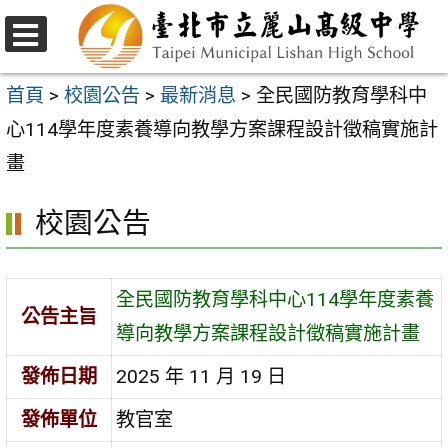
跳
至
選
主
單
首頁
>
校園公告
>
最新消息
>
全民國防教育學科中
要
心114學年度素養導向教學方案課程設計徵稿實施計
內
畫
容
校園公告
區
全民國防教育學科中心114學年度素養
公告主旨
導向教學方案課程設計徵稿實施計畫
發佈日期
2025 年 11 月 19 日
發佈單位
教官室