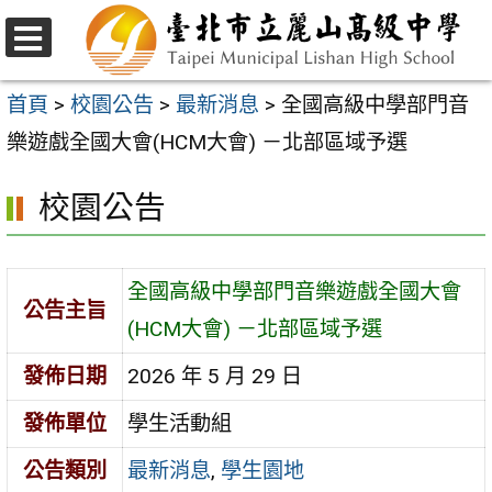
跳
至
選
主
單
首頁
>
校園公告
>
最新消息
>
全國高級中學部門音
要
樂遊戲全國大會(HCM大會) －北部區域予選
內
校園公告
容
區
全國高級中學部門音樂遊戲全國大會
公告主旨
(HCM大會) －北部區域予選
發佈日期
2026 年 5 月 29 日
發佈單位
學生活動組
公告類別
最新消息
,
學生園地