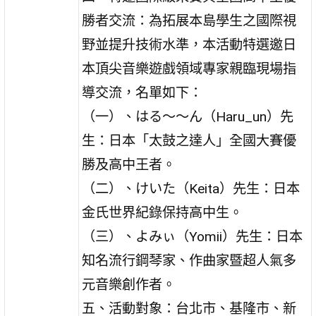
勝者交流：為拓展本島學生之國際視
野並提升技術水準，本活動特選邀日
本頂尖音樂遊戲領域專家親臨現場指
導交流，名單如下：
（一）、はる〜〜ん（Haru_un）先
生：日本「太鼓之達人」全國大賽優
勝及高中王者。
（二）、けいた（Keita）先生：日本
金氏世界紀錄保持高中生。
（三）、よみぃ（Yomii）先生：日本
知名流行鋼琴家、作曲家暨超人氣多
元音樂創作者。
五、活動對象：台北市、基隆市、新