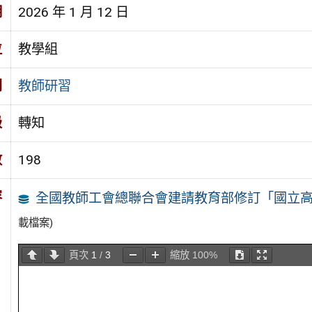
期
2026 年 1 月 12 日
位
教學組
別
教師研習
級
轉知
數
198
容
全國教師工會總聯合會建請教育部修訂「國立高
載檔案)
頁次
1
/
3
縮放
100%