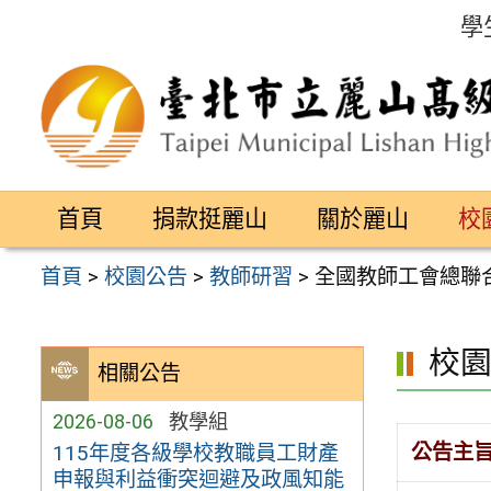
跳
學
至
主
要
內
容
首頁
捐款挺麗山
關於麗山
校
區
首頁
>
校園公告
>
教師研習
>
全國教師工會總聯
校
相關公告
2026-08-06
教學組
公告主
115年度各級學校教職員工財產
申報與利益衝突迴避及政風知能