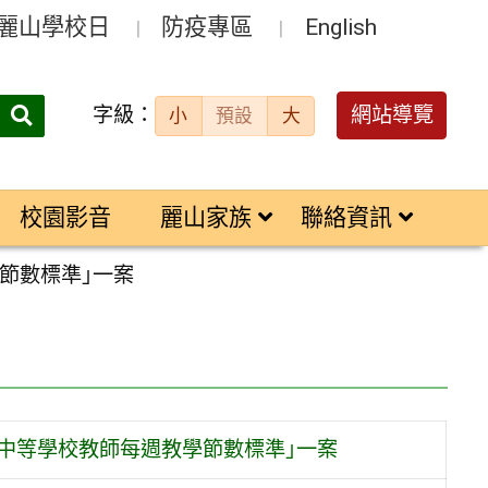
麗山學校日
防疫專區
English
字級：
送出
網站導覽
小
預設
大
搜
尋：
校園影音
麗山家族
聯絡資訊
節數標準｣一案
中等學校教師每週教學節數標準｣一案