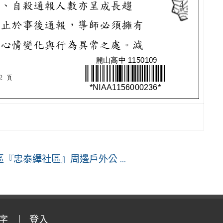
忠泰繹社區』周邊戶外公 ...
字
登入