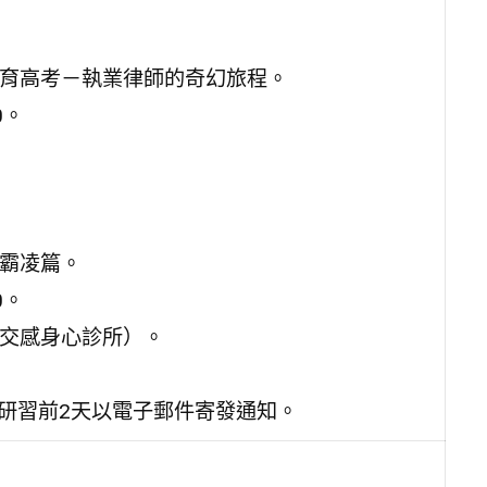
教育高考－執業律師的奇幻旅程。
0。
場霸凌篇。
0。
／交感身心診所）。
於研習前2天以電子郵件寄發通知。