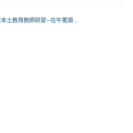
土教育教師研習—在牛罵頭 ...