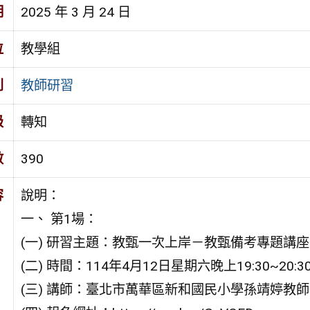
期
2025 年 3 月 24 日
位
教學組
別
教師研習
級
轉知
數
390
容
說明：
一、 第1場：
(一) 研習主題：教甄一次上岸－教甄備考專題講
(二) 時間：114年4月12日星期六晚上19:30~20:3
(三) 講師：臺北市萬華區新和國民小學孫靖婷教