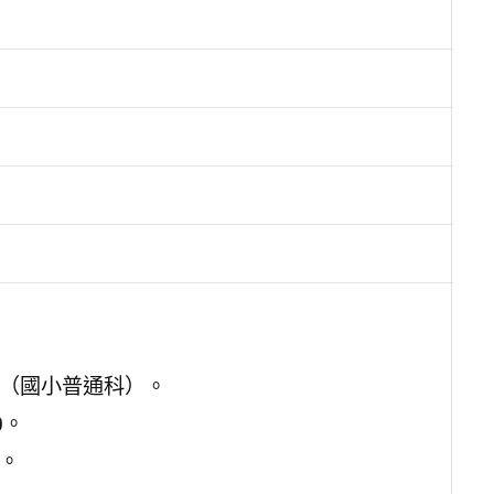
座（國小普通科）。
0。
師。