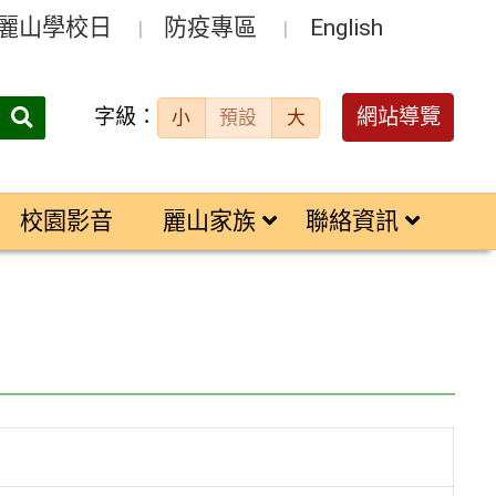
麗山學校日
防疫專區
English
字級：
送出
網站導覽
小
預設
大
搜
尋：
校園影音
麗山家族
聯絡資訊