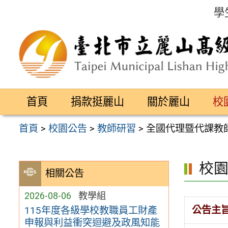
跳
學
至
主
要
內
容
首頁
捐款挺麗山
關於麗山
校
區
首頁
>
校園公告
>
教師研習
>
全國代理暨代課教
校
相關公告
2026-08-06
教學組
公告主
115年度各級學校教職員工財產
申報與利益衝突迴避及政風知能