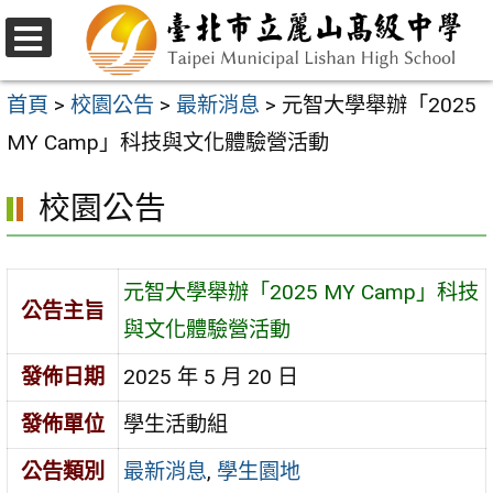
跳
至
選
主
單
首頁
>
校園公告
>
最新消息
>
元智大學舉辦「2025
要
MY Camp」科技與文化體驗營活動
內
校園公告
容
區
元智大學舉辦「2025 MY Camp」科技
公告主旨
與文化體驗營活動
發佈日期
2025 年 5 月 20 日
發佈單位
學生活動組
公告類別
最新消息
,
學生園地