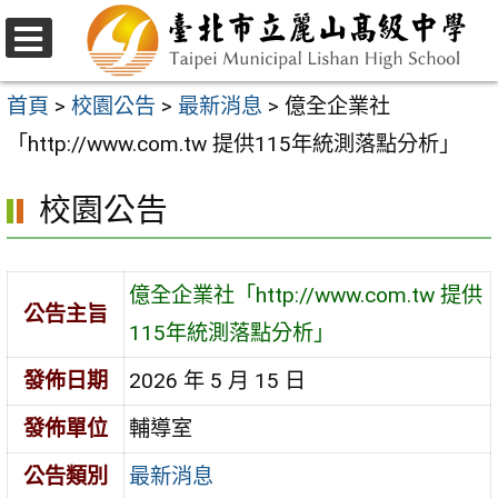
跳
至
選
主
單
首頁
>
校園公告
>
最新消息
>
億全企業社
要
「http://www.com.tw 提供115年統測落點分析」
內
校園公告
容
區
億全企業社「http://www.com.tw 提供
公告主旨
115年統測落點分析」
發佈日期
2026 年 5 月 15 日
發佈單位
輔導室
公告類別
最新消息