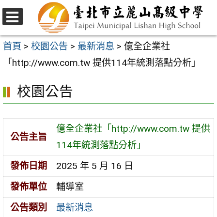
跳
至
選
主
單
首頁
>
校園公告
>
最新消息
>
億全企業社
要
「http://www.com.tw 提供114年統測落點分析」
內
校園公告
容
區
億全企業社「http://www.com.tw 提供
公告主旨
114年統測落點分析」
發佈日期
2025 年 5 月 16 日
發佈單位
輔導室
公告類別
最新消息