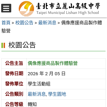
跳
至
選
主
單
首頁
>
校園公告
>
最新消息
>
偶像應援商品製作體
要
驗營
內
校園公告
容
區
公告主旨
偶像應援商品製作體驗營
發佈日期
2026 年 2 月 05 日
發佈單位
學生活動組
公告類別
最新消息
,
學生園地
公告等級
轉知