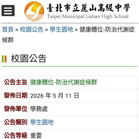
跳
至
選
主
單
首頁
>
校園公告
>
學生園地
>
健康體位-防治代謝症
要
候群
內
校園公告
容
區
公告主旨
健康體位-防治代謝症候群
發佈日期
2026 年 5 月 11 日
發佈單位
學務處
公告類別
學生園地
公告等級
重要