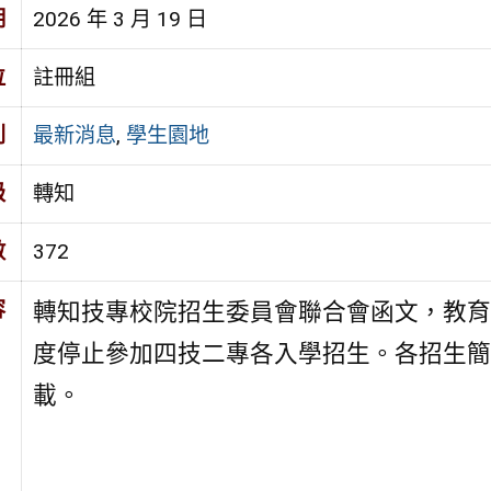
期
2026 年 3 月 19 日
位
註冊組
別
最新消息
,
學生園地
級
轉知
數
372
容
轉知技專校院招生委員會聯合會函文，教育部
度停止參加四技二專各入學招生。各招生簡
載。