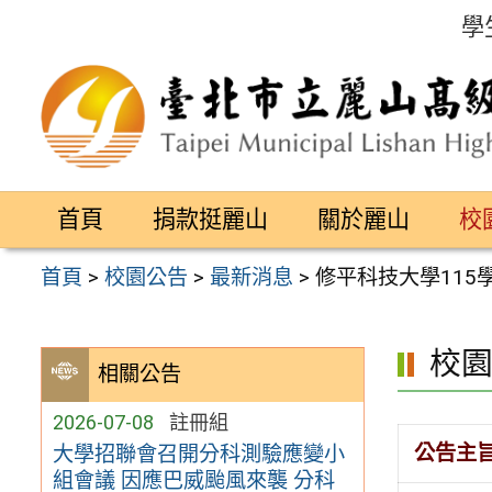
跳
學
至
主
要
內
容
首頁
捐款挺麗山
關於麗山
校
區
首頁
>
校園公告
>
最新消息
>
修平科技大學11
校
相關公告
2026-07-08
註冊組
公告主
大學招聯會召開分科測驗應變小
組會議 因應巴威颱風來襲 分科