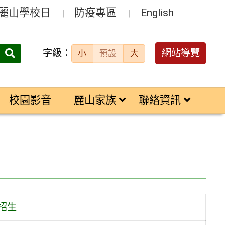
麗山學校日
防疫專區
English
字級：
送出
網站導覽
小
預設
大
搜
尋：
校園影音
麗山家族
聯絡資訊
招生