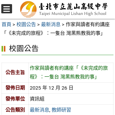
跳
至
選
主
單
首頁
>
校園公告
>
最新消息
>
作家與讀者有約講座
要
「《未完成的旅程》：一隻台 灣黑熊教我的事」
內
校園公告
容
區
作家與讀者有約講座「《未完成的旅
公告主旨
程》：一隻台 灣黑熊教我的事」
發佈日期
2025 年 12 月 26 日
發佈單位
資訊組
公告類別
最新消息
,
教師研習