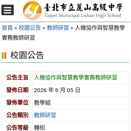
跳
至
選
主
單
首頁
>
校園公告
>
教師研習
>
人機協作與智慧教學
要
實務教師研習
內
校園公告
容
區
公告主旨
人機協作與智慧教學實務教師研習
發佈日期
2026 年 6 月 05 日
發佈單位
教學組
公告類別
教師研習
公告等級
轉知