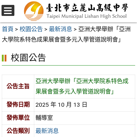
跳
至
選
主
單
首頁
>
校園公告
>
最新消息
>
亞洲大學舉辦「亞洲
要
大學院系特色成果展會暨多元入學管道說明會」
內
校園公告
容
區
亞洲大學舉辦「亞洲大學院系特色成
公告主旨
果展會暨多元入學管道說明會」
發佈日期
2025 年 10 月 13 日
發佈單位
輔導室
公告類別
最新消息