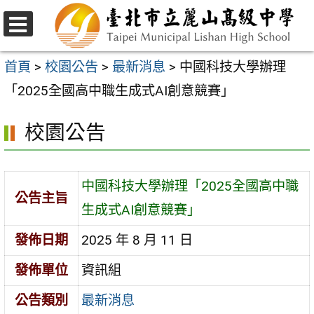
跳
至
選
主
單
首頁
>
校園公告
>
最新消息
>
中國科技大學辦理
要
「2025全國高中職生成式AI創意競賽」
內
校園公告
容
區
中國科技大學辦理「2025全國高中職
公告主旨
生成式AI創意競賽」
發佈日期
2025 年 8 月 11 日
發佈單位
資訊組
公告類別
最新消息