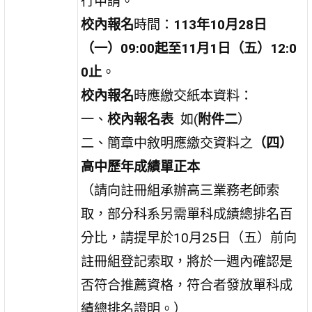
行申請。
校內報名
時間：
113年10月28日
（一）09:00起至11月1日（五）12:0
0止
。
校內報名
時應繳交紙本資料：
一、
校內報名表
如(
附件二
）
二、簡章中敘明應繳交資料之
（四）
高中歷年成績單正本
（請向註冊組承辦高三業務老師索
取，部分科系另需單科成績總排名百
分比，請提早於10月25日（五）前向
註冊組登記索取，將於一週內確認是
否符合推薦資格，符合者發放單科成
績總排名證明。）