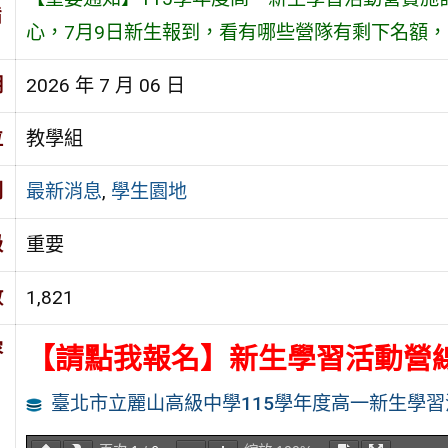
旨
心，7月9日新生報到，看有哪些營隊有剩下名額
期
2026 年 7 月 06 日
位
教學組
別
最新消息
,
學生園地
級
重要
數
1,821
容
【請點我報名】新生學習活動營
臺北市立麗山高級中學115學年度高一新生學