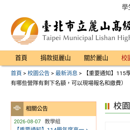
跳
學
至
主
要
內
容
首頁
捐款挺麗山
關於麗山
校
區
首頁
>
校園公告
>
最新消息
>
【重要通知】11
有哪些營隊有剩下名額，可以現場報名和繳費）
校
相關公告
2026-08-07
教學組
【重要通知】114學年度高一、