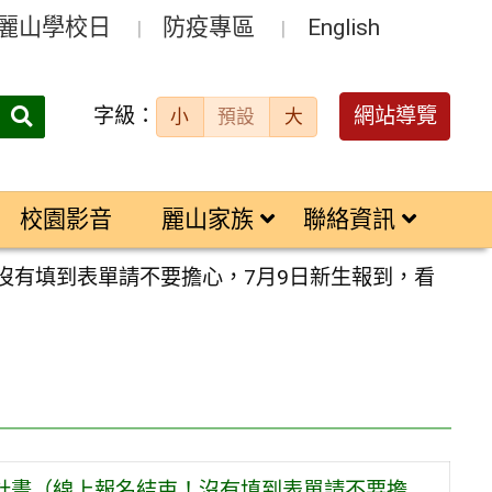
麗山學校日
防疫專區
English
字級：
送出
網站導覽
小
預設
大
搜
尋：
校園影音
麗山家族
聯絡資訊
沒有填到表單請不要擔心，7月9日新生報到，看
施計畫（線上報名結束！沒有填到表單請不要擔