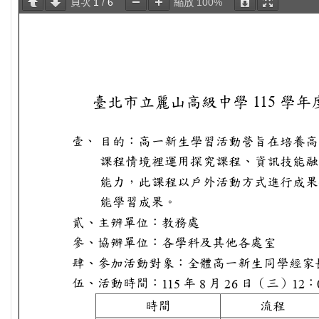
頁次
1
/
6
縮放
100%