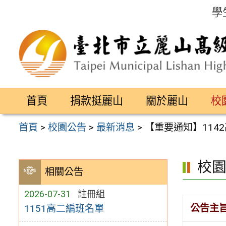
跳
學
至
主
要
內
容
首頁
捐款挺麗山
關於麗山
校
區
首頁
>
校園公告
>
最新消息
>
【重要通知】1142
校
相關公告
2026-07-31
註冊組
公告主
1151高二編班名單