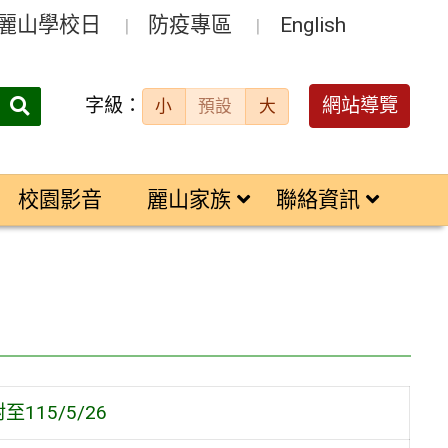
麗山學校日
防疫專區
English
字級：
送出
網站導覽
小
預設
大
搜
尋：
校園影音
麗山家族
聯絡資訊
15/5/26