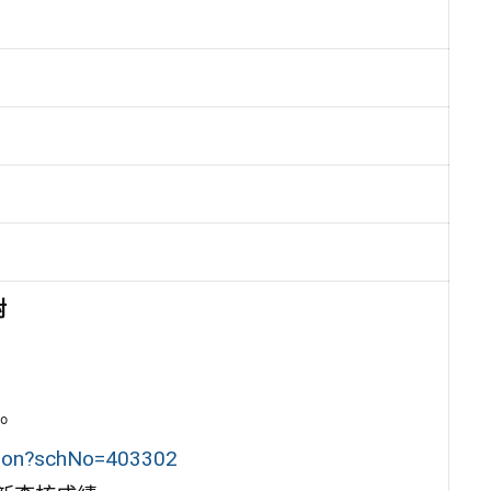
對
。
ction?schNo=403302