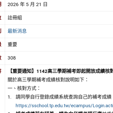
期
2026 年 5 月 21 日
位
註冊組
別
最新消息
級
重要
數
308
容
【重要通知】1142高三學期補考即起開放成績核
關於高三學期補考
成績核對
說明如下：
一、核對方式：
請同學自行登錄成績系統查詢自己的補考成績
https://sschool.tp.edu.tw/ecampus/Login.a