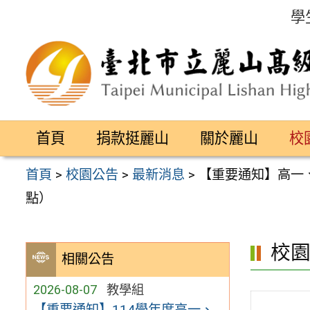
跳
學
至
主
要
內
容
首頁
捐款挺麗山
關於麗山
校
區
首頁
>
校園公告
>
最新消息
>
【重要通知】高一
點）
校
相關公告
2026-08-07
教學組
【重要通知】114學年度高一、