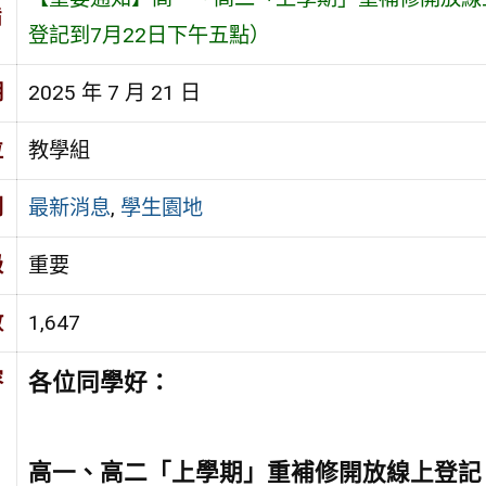
旨
登記到7月22日下午五點）
期
2025 年 7 月 21 日
位
教學組
別
最新消息
,
學生園地
級
重要
數
1,647
容
各位同學好：
高一、高二「上學期」重補修開放線上登記