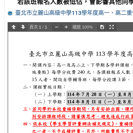
若該班報名人數被低估，會影響其他同
臺北市立麗山高級中學113學年度高一、高二
頁次
1
/
1
縮放
100%