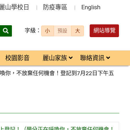
麗山學校日
防疫專區
English
字級：
送出
網站導覽
小
預設
大
搜
尋：
校園影音
麗山家族
聯絡資訊
喚你，不放棄任何機會！登記到7月22日下午五
上登記！（學分正在呼喚你，不放棄任何機會！