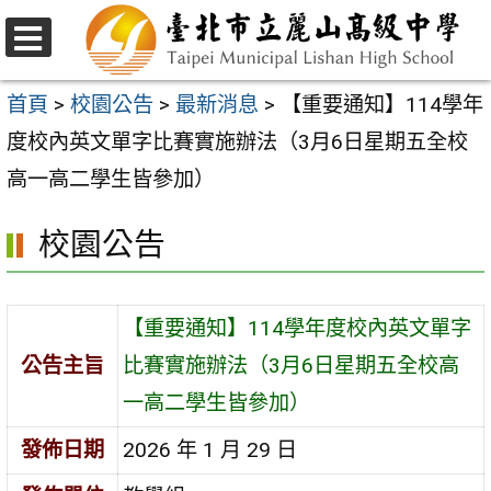
跳
至
選
主
單
首頁
>
校園公告
>
最新消息
>
【重要通知】114學年
要
度校內英文單字比賽實施辦法（3月6日星期五全校
內
高一高二學生皆參加）
容
校園公告
區
【重要通知】114學年度校內英文單字
公告主旨
比賽實施辦法（3月6日星期五全校高
一高二學生皆參加）
發佈日期
2026 年 1 月 29 日