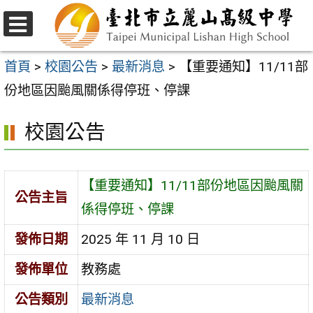
跳
至
選
主
單
首頁
>
校園公告
>
最新消息
>
【重要通知】11/11部
要
份地區因颱風關係得停班、停課
內
校園公告
容
區
【重要通知】11/11部份地區因颱風關
公告主旨
係得停班、停課
發佈日期
2025 年 11 月 10 日
發佈單位
教務處
公告類別
最新消息