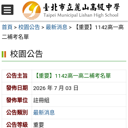
跳
至
選
主
單
首頁
>
校園公告
>
最新消息
>
【重要】1142高一高
要
二補考名單
內
校園公告
容
區
公告主旨
【重要】1142高一高二補考名單
發佈日期
2026 年 7 月 03 日
發佈單位
註冊組
公告類別
最新消息
公告等級
重要