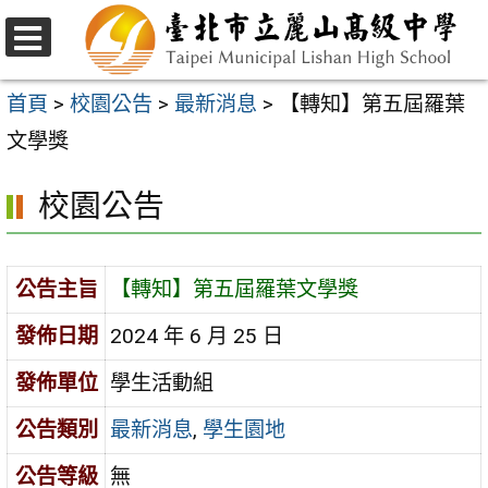
跳
至
選
主
單
首頁
>
校園公告
>
最新消息
>
【轉知】第五屆羅葉
要
文學獎
內
校園公告
容
區
公告主旨
【轉知】第五屆羅葉文學獎
發佈日期
2024 年 6 月 25 日
發佈單位
學生活動組
公告類別
最新消息
,
學生園地
公告等級
無