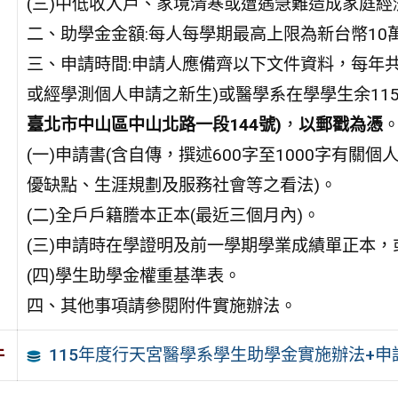
(三)中低收入戶、家境清寒或遭遇急難造成家庭經
二、助學金金額:每人每學期最高上限為新台幣10
三、申請時間:申請人應備齊以下文件資料，每年共二
或經學測個人申請之新生)或醫學系在學學生余115/
臺北市中山區中山北路一段144號)
，
以郵戳為憑
(一)申請書(含自傳，撰述600字至1000字有
優缺點、生涯規劃及服務社會等之看法)。
(二)全戶戶籍謄本正本(最近三個月內)。
(三)申請時在學證明及前一學期學業成績單正本，
(四)學生助學金權重基準表。
四、其他事項請參閱附件實施辦法。
115年度行天宮醫學系學生助學金實施辦法+申
件