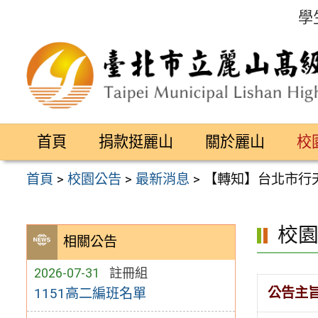
跳
學
至
主
要
內
容
首頁
捐款挺麗山
關於麗山
校
區
首頁
>
校園公告
>
最新消息
>
【轉知】台北市行
校
相關公告
2026-07-31
註冊組
公告主
1151高二編班名單