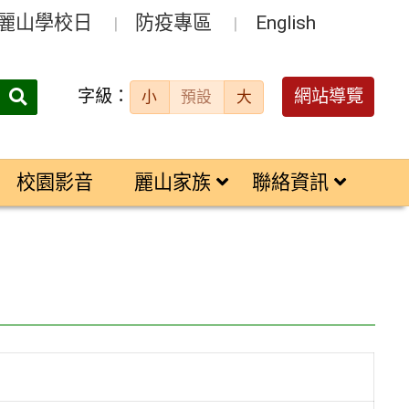
麗山學校日
防疫專區
English
字級：
送出
網站導覽
小
預設
大
搜
尋：
校園影音
麗山家族
聯絡資訊