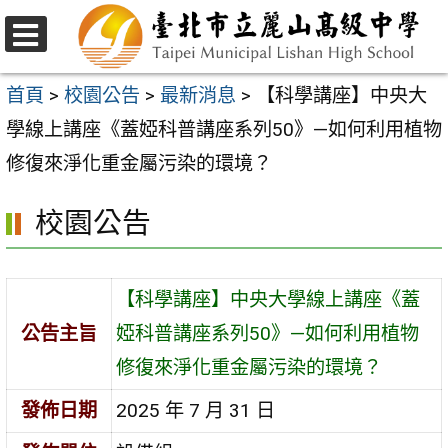
跳
至
選
主
單
首頁
>
校園公告
>
最新消息
>
【科學講座】中央大
要
學線上講座《蓋婭科普講座系列50》—如何利用植物
內
修復來淨化重金屬污染的環境？
容
校園公告
區
【科學講座】中央大學線上講座《蓋
公告主旨
婭科普講座系列50》—如何利用植物
修復來淨化重金屬污染的環境？
發佈日期
2025 年 7 月 31 日