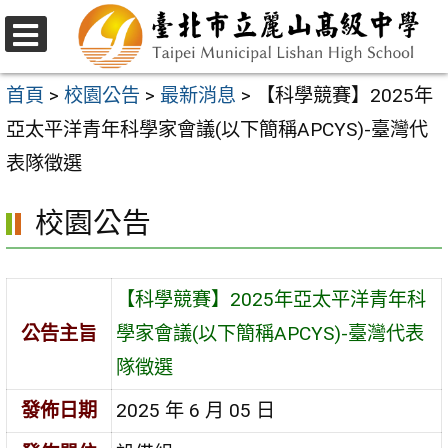
跳
至
選
主
單
首頁
>
校園公告
>
最新消息
>
【科學競賽】2025年
要
亞太平洋青年科學家會議(以下簡稱APCYS)-臺灣代
內
表隊徵選
容
校園公告
區
【科學競賽】2025年亞太平洋青年科
公告主旨
學家會議(以下簡稱APCYS)-臺灣代表
隊徵選
發佈日期
2025 年 6 月 05 日