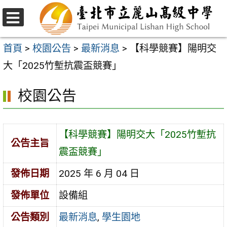
跳
至
選
主
單
首頁
>
校園公告
>
最新消息
>
【科學競賽】陽明交
要
大「2025竹塹抗震盃競賽」
內
校園公告
容
區
【科學競賽】陽明交大「2025竹塹抗
公告主旨
震盃競賽」
發佈日期
2025 年 6 月 04 日
發佈單位
設備組
公告類別
最新消息
,
學生園地