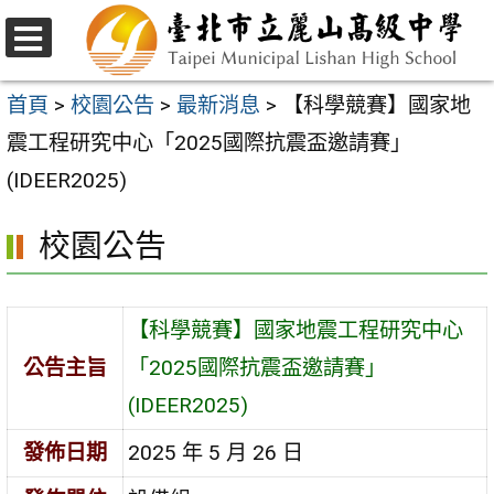
跳
至
選
主
單
首頁
>
校園公告
>
最新消息
>
【科學競賽】國家地
要
震工程研究中心「2025國際抗震盃邀請賽」
內
(IDEER2025)
容
校園公告
區
【科學競賽】國家地震工程研究中心
公告主旨
「2025國際抗震盃邀請賽」
(IDEER2025)
發佈日期
2025 年 5 月 26 日