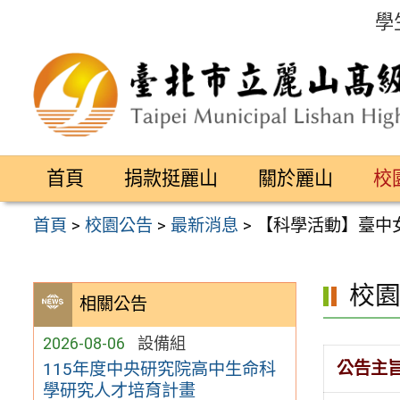
跳
學
至
主
要
內
容
首頁
捐款挺麗山
關於麗山
校
區
首頁
>
校園公告
>
最新消息
>
【科學活動】臺中女
校
相關公告
2026-08-06
設備組
公告主
115年度中央研究院高中生命科
學研究人才培育計畫