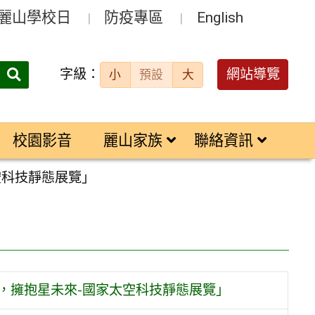
麗山學校日
防疫專區
English
字級：
送出
網站導覽
小
預設
大
搜
尋：
校園影音
麗山家族
聯絡資訊
太空科技靜態展覽」
太空夢，擁抱星未來-國家太空科技靜態展覽」