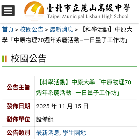
跳
至
選
主
單
首頁
>
校園公告
>
最新消息
>
【科學活動】中原大
要
學「中原物理70週年系慶活動–一日量子工作坊」
內
校園公告
容
區
【科學活動】中原大學「中原物理70
公告主旨
週年系慶活動–一日量子工作坊」
發佈日期
2025 年 11 月 15 日
發佈單位
設備組
公告類別
最新消息
,
學生園地