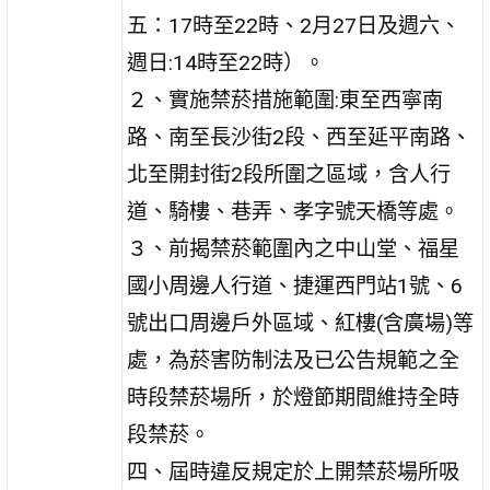
五：17時至22時、2月27日及週六、
週日:14時至22時）。
２、實施禁菸措施範圍:東至西寧南
路、南至長沙街2段、西至延平南路、
北至開封街2段所圍之區域，含人行
道、騎樓、巷弄、孝字號天橋等處。
３、前揭禁菸範圍內之中山堂、福星
國小周邊人行道、捷運西門站1號、6
號出口周邊戶外區域、紅樓(含廣場)等
處，為菸害防制法及已公告規範之全
時段禁菸場所，於燈節期間維持全時
段禁菸。
四、屆時違反規定於上開禁菸場所吸