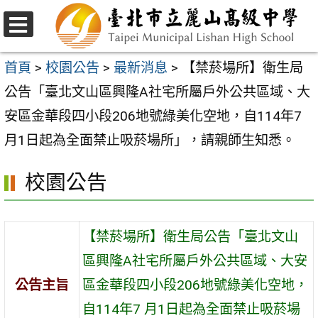
跳
至
選
主
單
首頁
>
校園公告
>
最新消息
>
【禁菸場所】衛生局
要
公告「臺北文山區興隆A社宅所屬戶外公共區域、大
內
安區金華段四小段206地號綠美化空地，自114年7
容
月1日起為全面禁止吸菸場所」，請親師生知悉。
區
校園公告
【禁菸場所】衛生局公告「臺北文山
區興隆A社宅所屬戶外公共區域、大安
公告主旨
區金華段四小段206地號綠美化空地，
自114年7 月1日起為全面禁止吸菸場