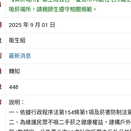
旨
吸菸場所，請親師生遵守相關規範。
期
2025 年 9 月 01 日
位
衛生組
別
最新消息
級
轉知
數
448
容
說明：
一、依據行政程序法第154條第1項及菸害防制法第
二、為維護民眾不吸二手菸之健康權益，建構戶外