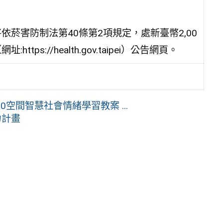
菸害防制法第40條第2項規定，處新臺幣2,00
s://health.gov.taipei）公告網頁。
0空間智慧社會情緒學習教案 ...
力計畫