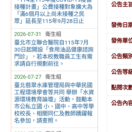
公告主
接種計畫」公費接種對象擴大為
「滿6個月以上尚未接種之民
眾」延長至115年9月28日止
發佈日
2026-07-31
衛生組
發佈單
臺北市立聯合醫院自115年7月
30日起開設「食用油品健康諮詢
公告類
門診」，若本校教職員工生有需
求請自行規劃前往。
公告等
2026-07-27
衛生組
臺北翡翠水庫管理局與中華民國
點閱次
工程環境學會等共同 舉辦「水資
源環境教育論壇」活動，鼓勵本
公告內
市公私立國 小、國中、高中等學
校校長、相關同仁及教師踴躍報
名參加，請查照。