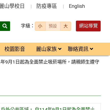
麗山學校日
防疫專區
English
字級：
送出
網站導覽
小
預設
大
搜
尋：
校園影音
麗山家族
聯絡資訊
4年9月1日起為全面禁止吸菸場所，請親師生遵守
戶外公共區域， 自114年9月1日起為全面禁止