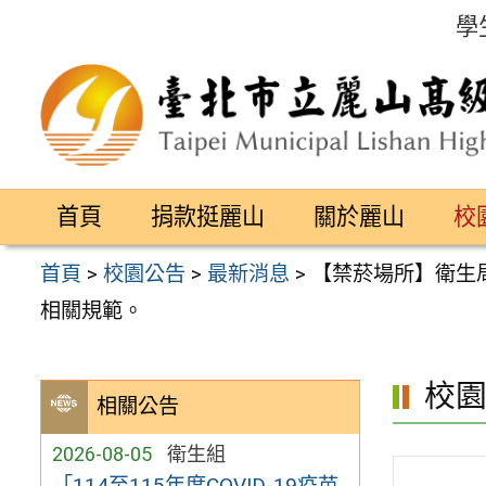
跳
學
至
主
要
內
容
首頁
捐款挺麗山
關於麗山
校
區
首頁
>
校園公告
>
最新消息
>
【禁菸場所】衛生局
相關規範。
校
相關公告
2026-08-05
衛生組
「114至115年度COVID-19疫苗