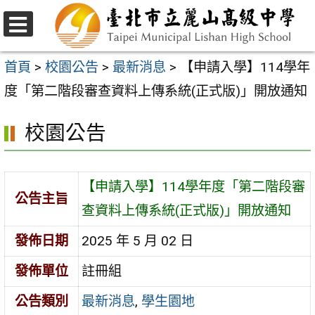
跳
至
選
主
單
首頁
>
校園公告
>
最新消息
>
【申請入學】114學年
要
度「第二階段審查資料上傳系統(正式版)」開放通知
內
校園公告
容
區
【申請入學】114學年度「第二階段審
公告主旨
查資料上傳系統(正式版)」開放通知
發佈日期
2025 年 5 月 02 日
發佈單位
註冊組
公告類別
最新消息
,
學生園地