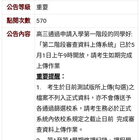
公告等級
重要
點閱次數
570
公告內容
高三通過申請入學第一階段的同學好:
「第二階段審查資料上傳系統」已於
5
月
1
日上午
9
時開放，請考生如期完成
上傳作業
重要提醒
：
1.
考生於日前測試版所上傳
(
勾選
)
之
檔案不列入正式資料，亦不會傳送予
各通過篩選校系，請考生務必於正式
系統內依校系規定之截止日前 完成審
查資料上傳作業。