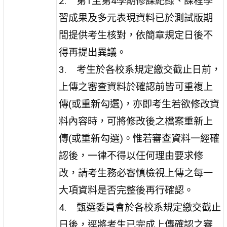
2. 第
1
至第
4
學期修課紀錄、課程學
習成果及多元表現資料已於測試版期
間提供考生核對，依簡章規定日後不
得再提出異議。
3. 考生於各校系規定繳交截止日前，
上傳之審查資料於確認前皆可重複上
傳
(
或重新勾選
)
，亦即考生若欲修改資
料內容時，可將修改後之檔案重新上
傳
(
或重新勾選
)
。惟若審查資料一經確
認後，一律不得以任何理由要求修
改，請考生務必審慎檢視上傳之每一
大項資料是否完整後再行確認。
4. 甄選委員會於各校系規定繳交截止
日後，逕將考生已完成上傳確認之審