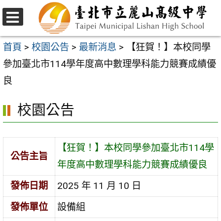
跳
至
選
主
單
首頁
>
校園公告
>
最新消息
>
【狂賀！】本校同學
要
參加臺北市114學年度高中數理學科能力競賽成績優
內
良
容
校園公告
區
【狂賀！】本校同學參加臺北市114學
公告主旨
年度高中數理學科能力競賽成績優良
發佈日期
2025 年 11 月 10 日
發佈單位
設備組