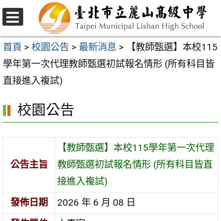
跳
至
選
主
單
首頁
>
校園公告
>
最新消息
>
【教師甄選】本校115
要
學年第一次代理教師甄選初試報名情形 (所有科目皆
內
直接進入複試)
容
校園公告
區
【教師甄選】本校115學年第一次代理
公告主旨
教師甄選初試報名情形 (所有科目皆直
接進入複試)
發佈日期
2026 年 6 月 08 日