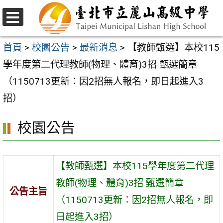
跳
至
選
主
單
首頁
>
校園公告
>
最新消息
>
【教師甄選】本校115
要
學年度第二代理教師(物理、體育)3招 甄選簡章
內
（1150713更新：因2招無人報名，即日起進入3
容
招）
區
校園公告
【教師甄選】本校115學年度第二代理
教師(物理、體育)3招 甄選簡章
公告主旨
（1150713更新：因2招無人報名，即
日起進入3招）