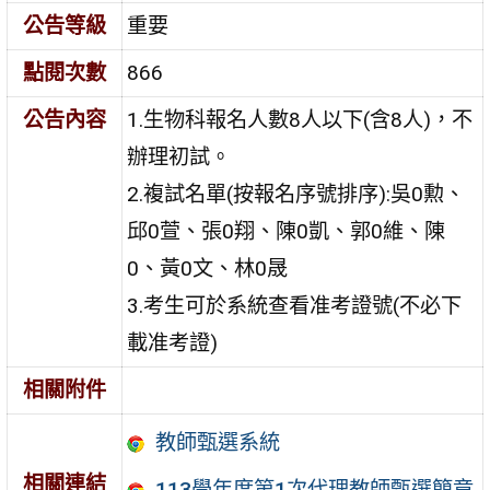
公告等級
重要
點閱次數
866
公告內容
1.生物科報名人數8人以下(含8人)，不
辦理初試。
2.複試名單(按報名序號排序):吳0勲、
邱0萱、張0翔、陳0凱、郭0維、陳
0、黃0文、林0晟
3.考生可於系統查看准考證號(不必下
載准考證)
相關附件
教師甄選系統
相關連結
113學年度第1次代理教師甄選簡章