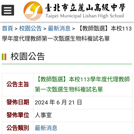
跳
至
選
主
單
首頁
>
校園公告
>
最新消息
>
【教師甄選】本校113
要
學年度代理教師第一次甄選生物科複試名單
內
校園公告
容
區
【教師甄選】本校113學年度代理教師
公告主旨
第一次甄選生物科複試名單
發佈日期
2024 年 6 月 21 日
發佈單位
人事室
公告類別
最新消息