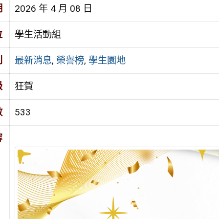
期
2026 年 4 月 08 日
位
學生活動組
別
最新消息
,
榮譽榜
,
學生園地
級
狂賀
數
533
容