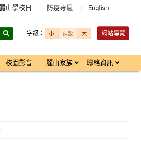
麗山學校日
防疫專區
English
字級：
送出
網站導覽
小
預設
大
搜
尋：
校園影音
麗山家族
聯絡資訊
生