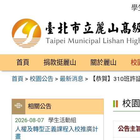
跳
學
至
主
要
內
容
首頁
捐款挺麗山
關於麗山
校
區
首頁
>
校園公告
>
最新消息
>
【恭賀】310班許
校
相關公告
2026-08-07
學生活動組
公告主
人權及轉型正義課程入校推廣計
畫