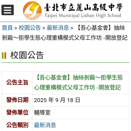
跳
至
選
主
單
首頁
>
校園公告
>
最新消息
>
【吾心基金會】抽絲
要
剝繭～拒學生態心理重構模式父母工作坊 -開放登記
內
校園公告
容
區
【吾心基金會】抽絲剝繭～拒學生態
公告主旨
心理重構模式父母工作坊 -開放登記
發佈日期
2025 年 9 月 18 日
發佈單位
輔導室
公告類別
最新消息