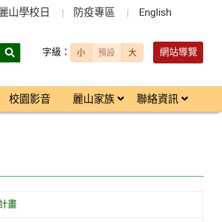
麗山學校日
防疫專區
English
字級：
送出
網站導覽
小
預設
大
搜
尋：
校園影音
麗山家族
聯絡資訊
計畫