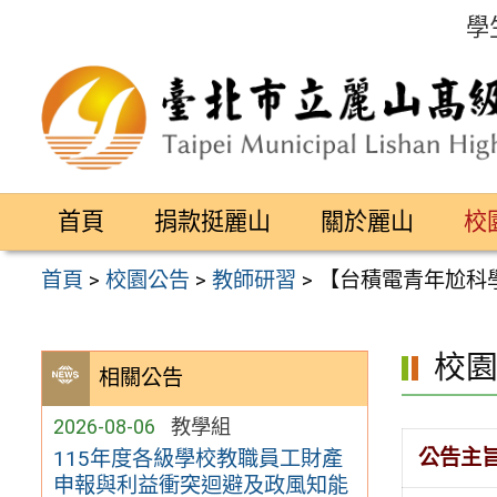
跳
學
至
主
要
內
容
首頁
捐款挺麗山
關於麗山
校
區
首頁
>
校園公告
>
教師研習
>
【台積電青年尬科
校
相關公告
2026-08-06
教學組
公告主
115年度各級學校教職員工財產
申報與利益衝突迴避及政風知能