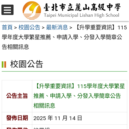
跳
至
選
主
單
首頁
>
校園公告
>
最新消息
>
【升學重要資訊】115
要
學年度大學繁星推薦、申請入學、分發入學簡章公
內
告相關訊息
容
校園公告
區
【升學重要資訊】115學年度大學繁星
公告主旨
推薦、申請入學、分發入學簡章公告
相關訊息
發佈日期
2025 年 11 月 14 日